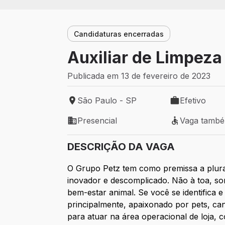
Candidaturas encerradas
Auxiliar de Limpeza 
Publicada em 13 de fevereiro de 2023
São Paulo - SP
Efetivo
Local de trabalho: São Paulo - SP
Tipo de vaga: 
Presencial
Vaga tamb
Modelo de trabalho: Presencial
Vaga também 
DESCRIÇÃO DA VAGA
O Grupo Petz tem como premissa a plurari
inovador e descomplicado. Não à toa, so
bem-estar animal. Se você se identifica 
principalmente, apaixonado por pets, ca
para atuar na área operacional de loja, 