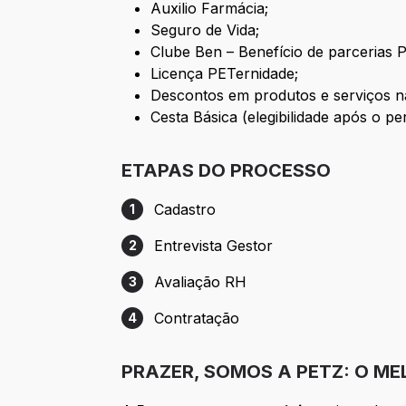
Auxilio Farmácia;
Seguro de Vida;
Clube Ben – Benefício de parcerias P
Licença PETernidade;
Descontos em produtos e serviços n
Cesta Básica (elegibilidade após o pe
ETAPAS DO PROCESSO
Cadastro
1
Etapa 1: Cadastro
Entrevista Gestor
2
Etapa 2: Entrevista Gestor
Avaliação RH
3
Etapa 3: Avaliação RH
Contratação
4
Etapa 4: Contratação
PRAZER, SOMOS A PETZ: O M